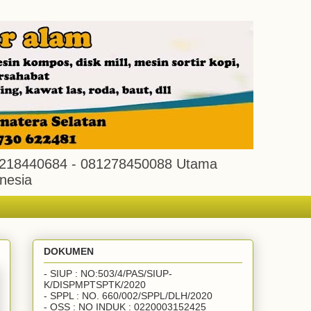
. 081218440684 - 081278450088 Utama
nesia
DOKUMEN
- SIUP : NO:503/4/PAS/SIUP-
K/DISPMPTSPTK/2020
- SPPL : NO. 660/002/SPPL/DLH/2020
- OSS : NO INDUK : 0220003152425